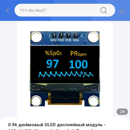
2
/
6
0.96 дюймовый OLED дисплейный модуль -