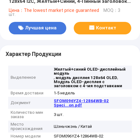
128x64 I2C, Желтый+Синий, 4-Пинный заголовок
Лучшая цена США
Цена：The lowest market price guaranteed
MOQ：3
шт.
Лучшая цена
Контакт
Характер Продукции
Желтый+синий OLED-дисплейный
модуль
Выделенное
,
,
модуль дисплея 128x64 OLED
Модуль OLED-дисплея с
заголовком с 4-мя подставками
Время доставки
1-5 недель
SFOM096YZ4-12864WB-02
Документ
Speci...on.pdf
Количество мин
3 шт.
заказа
Место
Шэньчжэнь / Китай
происхождения
Номер модели
SFOM096YZ4-12864WB-02