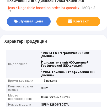
Позитивный ЖК-дисплей 12864 точки ЖК-
дисплей Производитель
Цена：Negotiable based on order lot quantity
MOQ：3
шт.
Лучшая цена
Контакт
Характер Продукции
128x64 FSTN графический ЖК-
дисплей
,
Положительный ЖК-дисплей
Выделенное
Графический ЖК-дисплей
,
12864 Точечный графический ЖК-
дисплей
Время доставки
1-5 недель
Количество мин
3 шт.
заказа
Место
Шэньчжэнь / Китай
происхождения
Номер модели
SFBM12864YB057A