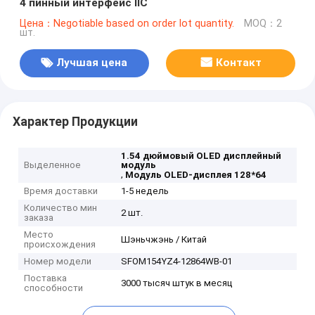
4 пинный интерфейс IIC
Цена：Negotiable based on order lot quantity.
MOQ：2
шт.
Лучшая цена
Контакт
Характер Продукции
1.54 дюймовый OLED дисплейный
Выделенное
модуль
,
Модуль OLED-дисплея 128*64
Время доставки
1-5 недель
Количество мин
2 шт.
заказа
Место
Шэньчжэнь / Китай
происхождения
Номер модели
SFOM154YZ4-12864WB-01
Поставка
3000 тысяч штук в месяц
способности